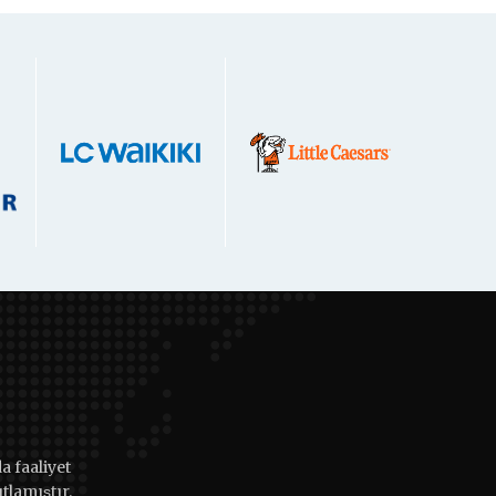
 faaliyet
lamıştır.