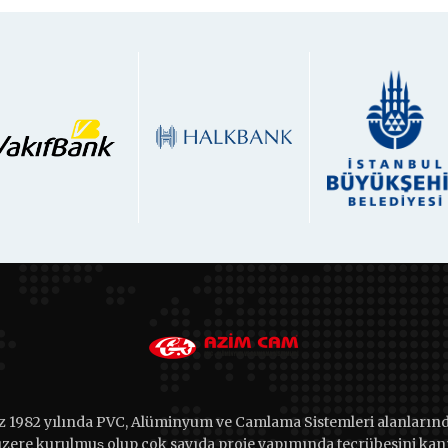
 1982 yılında PVC, Alüminyum ve Camlama Sistemleri alanlarında
zere kurulmuş olup çok sayıda proje yapımında tecrübesini kanıt