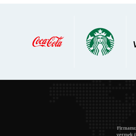
Firmamız
vermek ü